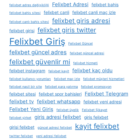
Felixbet Adresi
felixbet bahis
felixbet adres değişikliği
felixbet canli
felixbet canli maç izle
felixbet bahis sitesi
felixbet giris adresi
felixbet canlı bahis sitesi
felixbet giris twitter
felixbet girisi
Felixbet Giriş
Felixbet Güncel
felixbet güncel adres
felixbet güncel adresi
felixbet güvenlir mi
felixbet hizmeti
felixbet kaç oldu
felixbet instagram
felixbet kayit
felixbet kullanıcı yorumları
felixbet maç izle
felixbet müşteri hizmetleri
felixbet nasil bir site
felixbet para yatırma
felixbet promosyon
Felixbet Telegram
felixbet sitesi
felixbet spor bahisleri
felixbet tv
felixbet whatsapp
felixbet yeni adresi
Felixbet Yeni Giriş
felixbet üyelik
Felixbet Şikayet
giris adresi felixbet
giris felixbet
felixbet şirket
kayit felixbet
girisi felixbet
güncel adresi felixbet
twitter felixbet
yeni adresi felixbet