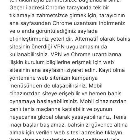
Geçerli adresi Chrome tarayıcıda tek bir
tıklamayla zahmetsizce girmek için, tarayıcının
ana sayfasından Chrome uzantısını indirmeniz
ve o anda görüntülediğiniz sayfada
etkinleştirmeniz yeterlidir. Alternatif olarak bahis
sitesinin önerdiği VPN uygulamasını da
kullanabilirsiniz. VPN ve Chrome uzantılarına
ilişkin kurulum bilgilerine erişmek için web
sitesinin ana sayfasını ziyaret edin. Kayıt olma
yöntemine web sitenizin kampanya
menüsünden de ulaşabilirsiniz. Mobil
cihazınızdan siteye erişebilir ve hemen bahis
oynamaya başlayabilirsiniz. Mobil cihazınızdan
canlı tenis maçlarına katılabilir ve oyunun
heyecanını global olarak yaşayabilirsiniz. Tenis
maçı başlar başlamaz, bahsinizi güvence altına
almak için verilen web sitesi adresine tıklayın.