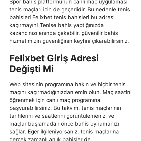
Spor bahis platformunun canlı maç uygulaması
tenis maçları için de geçerlidir. Bu nedenle tenis
bahisleri Felixbet tenis bahisleri bu adresi
kaçırmayın! Tenise bahis yaptığınızda
kazancınızı anında çekebilir, güvenilir bahis
hizmetimizin güvenliğinin keyfini çıkarabilirsiniz.
Felixbet Giriş Adresi
Değişti Mi
Web sitesinin programına bakın ve hiçbir tenis
maçını kaçırmadığınızdan emin olun. Maç saatini
öğrenmek için canlı maç programına
başvurabilirsiniz. Bu takvim, tenis maçlarının
tarihlerini ve saatlerini görüntülemenizi ve
maçlar başlamadan önce bahis oynamanızı
sağlar. Eğer ilgileniyorsanız, tenis maçlarına
gerçek zamanlı anlık bahisler de