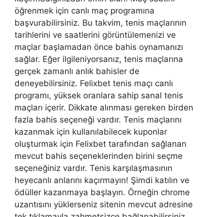
öğrenmek için canlı maç programına
başvurabilirsiniz. Bu takvim, tenis maçlarının
tarihlerini ve saatlerini görüntülemenizi ve
maçlar başlamadan önce bahis oynamanızı
sağlar. Eğer ilgileniyorsanız, tenis maçlarına
gerçek zamanlı anlık bahisler de
deneyebilirsiniz. Felixbet tenis maçı canlı
programı, yüksek oranlara sahip sanal tenis
maçları içerir. Dikkate alınması gereken birden
fazla bahis seçeneği vardır. Tenis maçlarını
kazanmak için kullanılabilecek kuponlar
oluşturmak için Felixbet tarafından sağlanan
mevcut bahis seçeneklerinden birini seçme
seçeneğiniz vardır. Tenis karşılaşmasının
heyecanlı anlarını kaçırmayın! Şimdi katılın ve
ödüller kazanmaya başlayın. Örneğin chrome
uzantısını yüklerseniz sitenin mevcut adresine
tek tıklamayla zahmetsizce bağlanabilirsiniz.