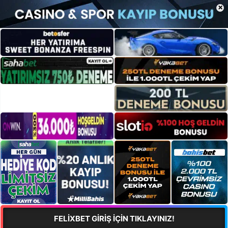
×
FELİXBET GİRİŞ İÇİN TIKLAYINIZ!