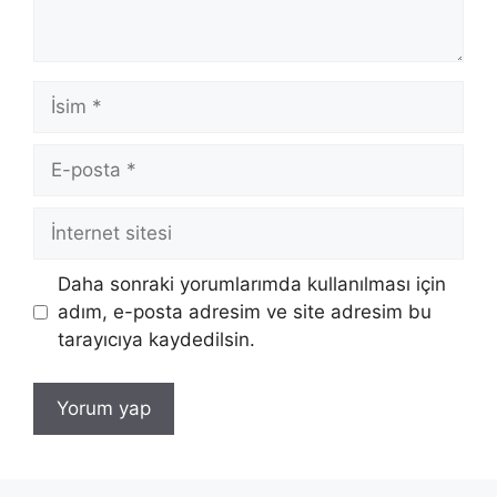
İsim
E-
posta
İnternet
sitesi
Daha sonraki yorumlarımda kullanılması için
adım, e-posta adresim ve site adresim bu
tarayıcıya kaydedilsin.