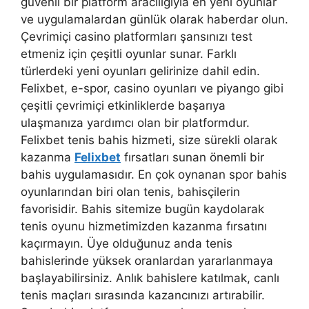
güvenli bir platform aracılığıyla en yeni oyunlar
ve uygulamalardan günlük olarak haberdar olun.
Çevrimiçi casino platformları şansınızı test
etmeniz için çeşitli oyunlar sunar. Farklı
türlerdeki yeni oyunları gelirinize dahil edin.
Felixbet, e-spor, casino oyunları ve piyango gibi
çeşitli çevrimiçi etkinliklerde başarıya
ulaşmanıza yardımcı olan bir platformdur.
Felixbet tenis bahis hizmeti, size sürekli olarak
kazanma
Felixbet
fırsatları sunan önemli bir
bahis uygulamasıdır. En çok oynanan spor bahis
oyunlarından biri olan tenis, bahisçilerin
favorisidir. Bahis sitemize bugün kaydolarak
tenis oyunu hizmetimizden kazanma fırsatını
kaçırmayın. Üye olduğunuz anda tenis
bahislerinde yüksek oranlardan yararlanmaya
başlayabilirsiniz. Anlık bahislere katılmak, canlı
tenis maçları sırasında kazancınızı artırabilir.