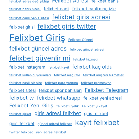
Felixbet Adresi
felixbet bahis
felixbet adres değişikliği
felixbet canli
felixbet canli maç izle
felixbet bahis sitesi
felixbet giris adresi
felixbet canlı bahis sitesi
felixbet giris twitter
felixbet girisi
Felixbet Giriş
Felixbet Güncel
felixbet güncel adres
felixbet güncel adresi
felixbet güvenlir mi
felixbet hizmeti
felixbet kaç oldu
felixbet instagram
felixbet kayit
felixbet kullanıcı yorumları
felixbet maç izle
felixbet müşteri hizmetleri
felixbet nasil bir site
felixbet para yatırma
felixbet promosyon
Felixbet Telegram
felixbet sitesi
felixbet spor bahisleri
felixbet tv
felixbet whatsapp
felixbet yeni adresi
Felixbet Yeni Giriş
felixbet üyelik
Felixbet Şikayet
giris adresi felixbet
giris felixbet
felixbet şirket
kayit felixbet
girisi felixbet
güncel adresi felixbet
twitter felixbet
yeni adresi felixbet