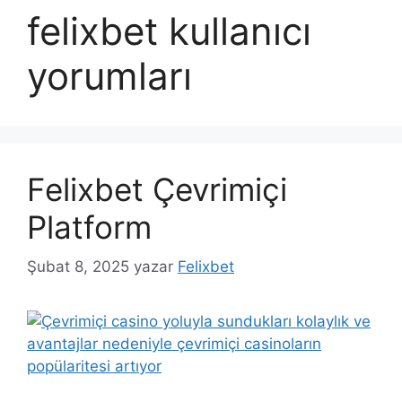
felixbet kullanıcı
yorumları
Felixbet Çevrimiçi
Platform
Şubat 8, 2025
yazar
Felixbet