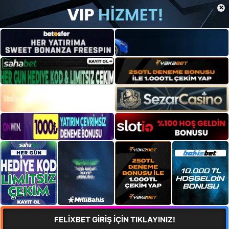
×
FELİXBET GİRİŞ İÇİN TIKLAYINIZ!