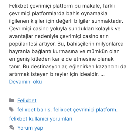
Felixbet çevrimiçi platform bu makale, farklı
çevrimiçi platformlarda bahis oynamakla
ilgilenen kişiler için değerli bilgiler sunmaktadır.
Çevrimiçi casino yoluyla sundukları kolaylık ve
avantajlar nedeniyle çevrimiçi casinoların
popülaritesi artıyor. Bu, bahisçilerin milyonlarca
hayranla bağlantı kurmasına ve mümkün olan
en geniş kitleden kar elde etmesine olanak
tanır. Bu destinasyonlar, eğlenirken kazancını da
artırmak isteyen bireyler için idealdir. …
Devamını oku
Kategoriler
Felixbet
Etiketler
felixbet bahis
,
felixbet çevrimiçi platform
,
felixbet kullanıcı yorumları
Yorum yap