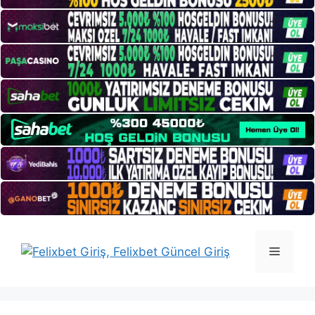
İçeriğe
atla
Menü