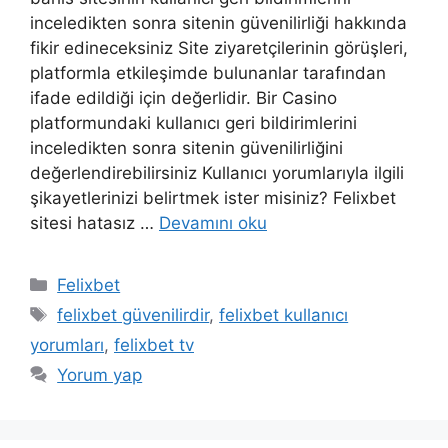
inceledikten sonra sitenin güvenilirliği hakkında
fikir edineceksiniz Site ziyaretçilerinin görüşleri,
platformla etkileşimde bulunanlar tarafından
ifade edildiği için değerlidir. Bir Casino
platformundaki kullanıcı geri bildirimlerini
inceledikten sonra sitenin güvenilirliğini
değerlendirebilirsiniz Kullanıcı yorumlarıyla ilgili
şikayetlerinizi belirtmek ister misiniz? Felixbet
sitesi hatasız …
Devamını oku
Kategoriler
Felixbet
Etiketler
felixbet güvenilirdir
,
felixbet kullanıcı
yorumları
,
felixbet tv
Yorum yap