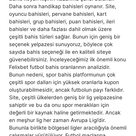
Daha sonra handikap bahisleri oynanır. Site,
oyuncu bahisleri, pervane bahisleri, kart
bahisleri, grup bahisleri, puan bahisleri, ileri
bahisler ve daha fazlası dahil olmak üzere
çeşitli bahis türleri sağlar. Bunun için geniş bir
seçenek yelpazesi sunuyoruz, böylece çok
sayıda bahis seçeneği ile en kaliteli siteye
güvenebilirsiniz. İnceleyeceğimiz ilk önemli konu
Felixbet futbol bahis oranlarının analizidir.
Bunun nedeni, spor bahis platformunun çok
çeşitli spor dalları için yüksek oranlarla kupon
oluşturabilmesidir, ancak futbolun payı farklıdır.
Site, çeşitli ülkelerden geniş bir lig yelpazesine
sahiptir ve bu da onu spor meraklıları için
değerli bir kaynak haline getirmektedir. Ancak
en meşhur lig her zaman Avrupa Ligi’dir.
Bununla birlikte bölgesel ligler aracılığıyla önemli
çalışmalar yürütülüyor. Futbol maçlarına