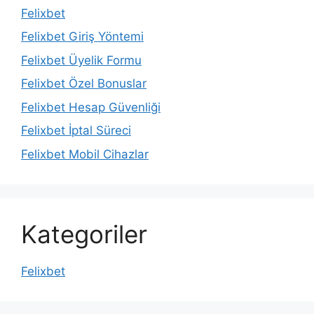
Felixbet
Felixbet Giriş Yöntemi
Felixbet Üyelik Formu
Felixbet Özel Bonuslar
Felixbet Hesap Güvenliği
Felixbet İptal Süreci
Felixbet Mobil Cihazlar
Kategoriler
Felixbet