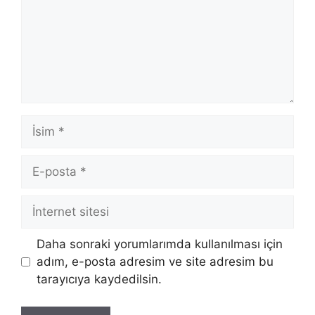
İsim
E-
posta
İnternet
sitesi
Daha sonraki yorumlarımda kullanılması için
adım, e-posta adresim ve site adresim bu
tarayıcıya kaydedilsin.