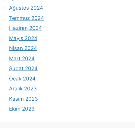
Ağustos 2024
Temmuz 2024
Haziran 2024
Mayıs 2024
Nisan 2024
Mart 2024
Şubat 2024
Ocak 2024
Aralık 2023
Kasım 2023
Ekim 2023