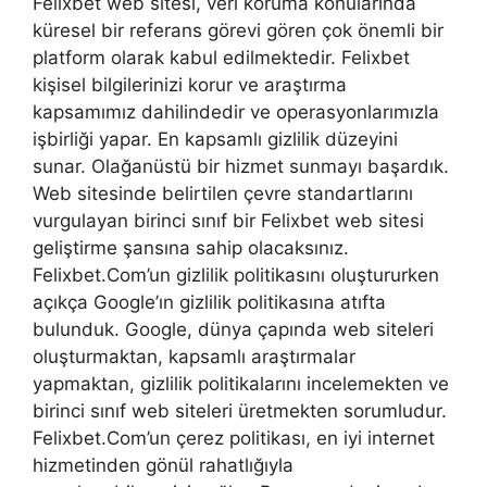
Felixbet web sitesi, veri koruma konularında
küresel bir referans görevi gören çok önemli bir
platform olarak kabul edilmektedir. Felixbet
kişisel bilgilerinizi korur ve araştırma
kapsamımız dahilindedir ve operasyonlarımızla
işbirliği yapar. En kapsamlı gizlilik düzeyini
sunar. Olağanüstü bir hizmet sunmayı başardık.
Web sitesinde belirtilen çevre standartlarını
vurgulayan birinci sınıf bir Felixbet web sitesi
geliştirme şansına sahip olacaksınız.
Felixbet.Com’un gizlilik politikasını oluştururken
açıkça Google’ın gizlilik politikasına atıfta
bulunduk. Google, dünya çapında web siteleri
oluşturmaktan, kapsamlı araştırmalar
yapmaktan, gizlilik politikalarını incelemekten ve
birinci sınıf web siteleri üretmekten sorumludur.
Felixbet.Com’un çerez politikası, en iyi internet
hizmetinden gönül rahatlığıyla