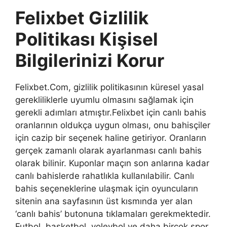
Felixbet Gizlilik
Politikası Kişisel
Bilgilerinizi Korur
Felixbet.Com, gizlilik politikasının küresel yasal
gerekliliklerle uyumlu olmasını sağlamak için
gerekli adımları atmıştır.Felixbet için canlı bahis
oranlarının oldukça uygun olması, onu bahisçiler
için cazip bir seçenek haline getiriyor. Oranların
gerçek zamanlı olarak ayarlanması canlı bahis
olarak bilinir. Kuponlar maçın son anlarına kadar
canlı bahislerde rahatlıkla kullanılabilir. Canlı
bahis seçeneklerine ulaşmak için oyuncuların
sitenin ana sayfasının üst kısmında yer alan
‘canlı bahis’ butonuna tıklamaları gerekmektedir.
Futbol, basketbol, voleybol ve daha birçok spor