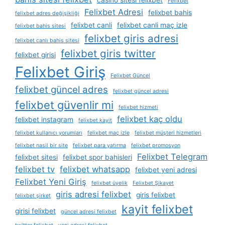
Felixbet
Felixbet Adresi
felixbet bahis
felixbet adres değişikliği
felixbet canli
felixbet canli maç izle
felixbet bahis sitesi
felixbet giris adresi
felixbet canlı bahis sitesi
felixbet giris twitter
felixbet girisi
Felixbet Giriş
Felixbet Güncel
felixbet güncel adres
felixbet güncel adresi
felixbet güvenlir mi
felixbet hizmeti
felixbet kaç oldu
felixbet instagram
felixbet kayit
felixbet kullanıcı yorumları
felixbet maç izle
felixbet müşteri hizmetleri
felixbet nasil bir site
felixbet para yatırma
felixbet promosyon
Felixbet Telegram
felixbet sitesi
felixbet spor bahisleri
felixbet tv
felixbet whatsapp
felixbet yeni adresi
Felixbet Yeni Giriş
felixbet üyelik
Felixbet Şikayet
giris adresi felixbet
giris felixbet
felixbet şirket
kayit felixbet
girisi felixbet
güncel adresi felixbet