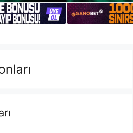
onları
arı