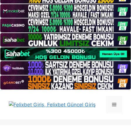
İçeriğe
atla
Menü