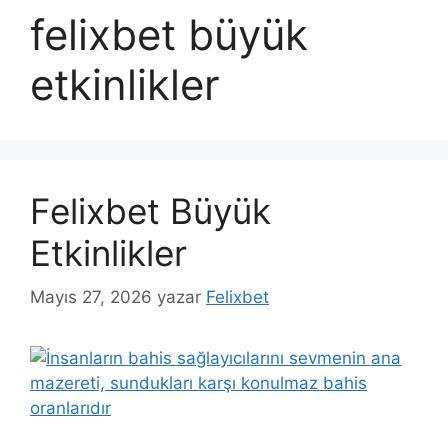
felixbet büyük
etkinlikler
Felixbet Büyük
Etkinlikler
Mayıs 27, 2026
yazar
Felixbet