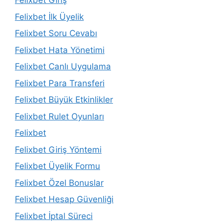
Felixbet Giriş
Felixbet İlk Üyelik
Felixbet Soru Cevabı
Felixbet Hata Yönetimi
Felixbet Canlı Uygulama
Felixbet Para Transferi
Felixbet Büyük Etkinlikler
Felixbet Rulet Oyunları
Felixbet
Felixbet Giriş Yöntemi
Felixbet Üyelik Formu
Felixbet Özel Bonuslar
Felixbet Hesap Güvenliği
Felixbet İptal Süreci