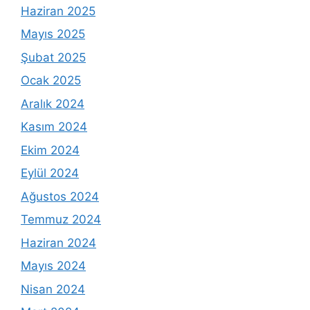
Haziran 2025
Mayıs 2025
Şubat 2025
Ocak 2025
Aralık 2024
Kasım 2024
Ekim 2024
Eylül 2024
Ağustos 2024
Temmuz 2024
Haziran 2024
Mayıs 2024
Nisan 2024