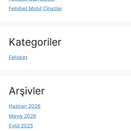
Felixbet Mobil Cihazlar
Kategoriler
Felixbet
Arşivler
Haziran 2026
Mayıs 2026
Eylül 2025