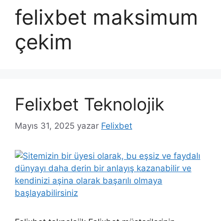
felixbet maksimum
çekim
Felixbet Teknolojik
Mayıs 31, 2025
yazar
Felixbet