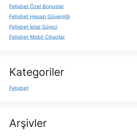
Felixbet Özel Bonuslar
Felixbet Hesap Güvenliği
Felixbet İptal Süreci
Felixbet Mobil Cihazlar
Kategoriler
Felixbet
Arşivler