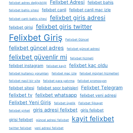
Felixbet Adresi
felixbet bahis
felixbet adres değişikliği
felixbet canli
felixbet canli maç izle
felixbet bahis sitesi
felixbet giris adresi
felixbet canlı bahis sitesi
felixbet giris twitter
felixbet girisi
Felixbet Giriş
Felixbet Güncel
felixbet güncel adres
felixbet güncel adresi
felixbet güvenlir mi
felixbet hizmeti
felixbet kaç oldu
felixbet instagram
felixbet kayit
felixbet kullanıcı yorumları
felixbet maç izle
felixbet müşteri hizmetleri
felixbet nasil bir site
felixbet para yatırma
felixbet promosyon
Felixbet Telegram
felixbet sitesi
felixbet spor bahisleri
felixbet tv
felixbet whatsapp
felixbet yeni adresi
Felixbet Yeni Giriş
felixbet üyelik
Felixbet Şikayet
giris adresi felixbet
giris felixbet
felixbet şirket
kayit felixbet
girisi felixbet
güncel adresi felixbet
twitter felixbet
yeni adresi felixbet