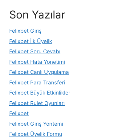
Son Yazılar
Felixbet Giriş
Felixbet İlk Üyelik
Felixbet Soru Cevabı
Felixbet Hata Yönetimi
Felixbet Canlı Uygulama
Felixbet Para Transferi
Felixbet Büyük Etkinlikler
Felixbet Rulet Oyunları
Felixbet
Felixbet Giriş Yöntemi
Felixbet Üyelik Formu