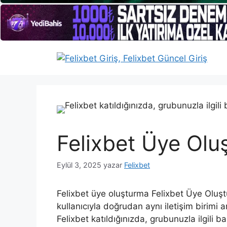
İçeriğe
atla
Felixbet Üye Olu
Eylül 3, 2025
yazar
Felixbet
Felixbet üye oluşturma Felixbet Üye Oluştu
kullanıcıyla doğrudan aynı iletişim birimi ar
Felixbet katıldığınızda, grubunuzla ilgili b