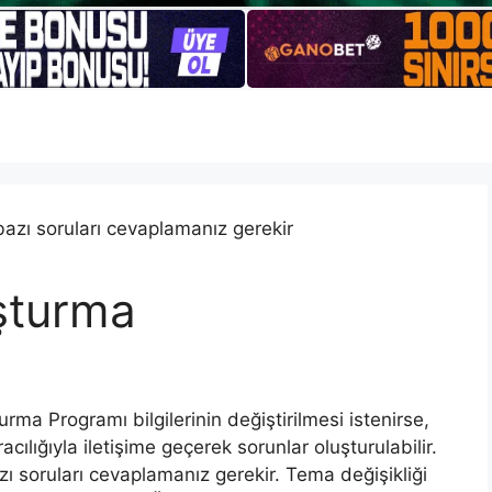
şturma
rma Programı bilgilerinin değiştirilmesi istenirse,
acılığıyla iletişime geçerek sorunlar oluşturulabilir.
azı soruları cevaplamanız gerekir. Tema değişikliği