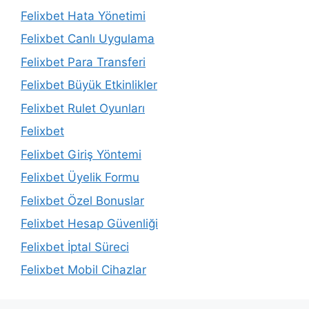
Felixbet Hata Yönetimi
Felixbet Canlı Uygulama
Felixbet Para Transferi
Felixbet Büyük Etkinlikler
Felixbet Rulet Oyunları
Felixbet
Felixbet Giriş Yöntemi
Felixbet Üyelik Formu
Felixbet Özel Bonuslar
Felixbet Hesap Güvenliği
Felixbet İptal Süreci
Felixbet Mobil Cihazlar