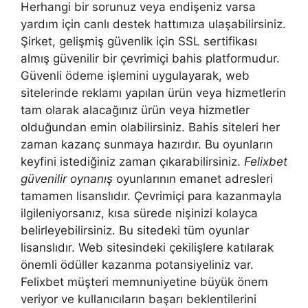
Herhangi bir sorunuz veya endişeniz varsa
yardım için canlı destek hattımıza ulaşabilirsiniz.
Şirket, gelişmiş güvenlik için SSL sertifikası
almış güvenilir bir çevrimiçi bahis platformudur.
Güvenli ödeme işlemini uygulayarak, web
sitelerinde reklamı yapılan ürün veya hizmetlerin
tam olarak alacağınız ürün veya hizmetler
olduğundan emin olabilirsiniz. Bahis siteleri her
zaman kazanç sunmaya hazırdır. Bu oyunların
keyfini istediğiniz zaman çıkarabilirsiniz.
Felixbet
güvenilir oynanış
oyunlarının emanet adresleri
tamamen lisanslıdır. Çevrimiçi para kazanmayla
ilgileniyorsanız, kısa sürede nişinizi kolayca
belirleyebilirsiniz. Bu sitedeki tüm oyunlar
lisanslıdır. Web sitesindeki çekilişlere katılarak
önemli ödüller kazanma potansiyeliniz var.
Felixbet müşteri memnuniyetine büyük önem
veriyor ve kullanıcıların başarı beklentilerini