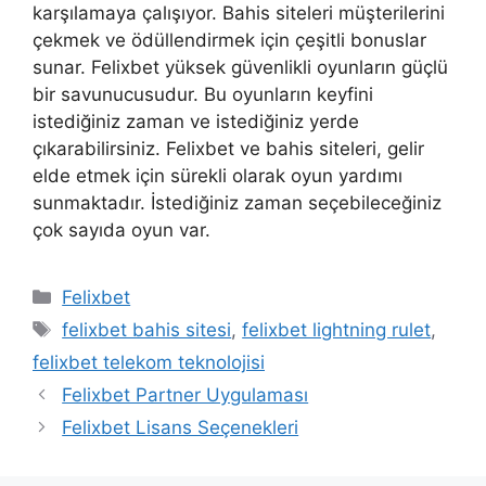
karşılamaya çalışıyor. Bahis siteleri müşterilerini
çekmek ve ödüllendirmek için çeşitli bonuslar
sunar. Felixbet yüksek güvenlikli oyunların güçlü
bir savunucusudur. Bu oyunların keyfini
istediğiniz zaman ve istediğiniz yerde
çıkarabilirsiniz. Felixbet ve bahis siteleri, gelir
elde etmek için sürekli olarak oyun yardımı
sunmaktadır. İstediğiniz zaman seçebileceğiniz
çok sayıda oyun var.
Kategoriler
Felixbet
Etiketler
felixbet bahis sitesi
,
felixbet lightning rulet
,
felixbet telekom teknolojisi
Felixbet Partner Uygulaması
Felixbet Lisans Seçenekleri