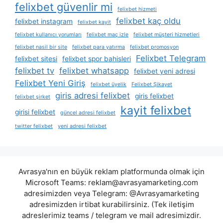
felixbet güvenlir mi
felixbet hizmeti
felixbet kaç oldu
felixbet instagram
felixbet kayit
felixbet kullanıcı yorumları
felixbet maç izle
felixbet müşteri hizmetleri
felixbet nasil bir site
felixbet para yatırma
felixbet promosyon
Felixbet Telegram
felixbet sitesi
felixbet spor bahisleri
felixbet tv
felixbet whatsapp
felixbet yeni adresi
Felixbet Yeni Giriş
felixbet üyelik
Felixbet Şikayet
giris adresi felixbet
giris felixbet
felixbet şirket
kayit felixbet
girisi felixbet
güncel adresi felixbet
twitter felixbet
yeni adresi felixbet
Avrasya'nın en büyük reklam platformunda olmak için
Microsoft Teams:
reklam@avrasyamarketing.com
adresimizden veya Telegram: @Avrasyamarketing
adresimizden irtibat kurabilirsiniz. (Tek iletişim
adreslerimiz teams / telegram ve mail adresimizdir.