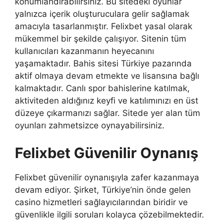
konumlandırabilirsiniz. Bu sitedeki oyunlar
yalnızca içerik oluşturuculara gelir sağlamak
amacıyla tasarlanmıştır. Felixbet yasal olarak
mükemmel bir şekilde çalışıyor. Sitenin tüm
kullanıcıları kazanmanın heyecanını
yaşamaktadır. Bahis sitesi Türkiye pazarında
aktif olmaya devam etmekte ve lisansına bağlı
kalmaktadır. Canlı spor bahislerine katılmak,
aktiviteden aldığınız keyfi ve katılımınızı en üst
düzeye çıkarmanızı sağlar. Sitede yer alan tüm
oyunları zahmetsizce oynayabilirsiniz.
Felixbet Güvenilir Oynanış
Felixbet güvenilir oynanışıyla zafer kazanmaya
devam ediyor. Şirket, Türkiye’nin önde gelen
casino hizmetleri sağlayıcılarından biridir ve
güvenlikle ilgili soruları kolayca çözebilmektedir.