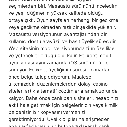
seçimlerden biri. Masaüstü sürümünü inceledim
ve yeşil düğmenin yüksek kalitede olduğu
ortaya çıktı. Oyun sayfaları herhangi bir gecikme
veya gecikme olmadan hızlı bir şekilde yüklenir.
Masaüstü versiyonunun avantajlarından biri
kullanıcı dostu arayüzü ve basit üyelik sürecidir.
Web sitesinin mobil versiyonunda tüm özellikler
ve yetenekler olduğu gibi kalır. Felixbet mobil
uygulaması aynı zamanda iOS sürümünü de
sunuyor. Felixbet üyeliğimin süresi dolmadan
önce belge talep ediyorum. Maalesef
ülkemizdeki düzenlemelerden dolayı casino
siteleri artık alternatif çözümler aramak zorunda
kalıyor. Daha önce canlı bahis siteleri, hesabınızı
aktif hale getirmek için belgelerinizin veya kimlik
belgenizin bir kopyasını vermenizi
gerektirmiyordu. Üyelik bilgilerine erişmeden
ana sayfada yer alan butona tıklayarak canlı