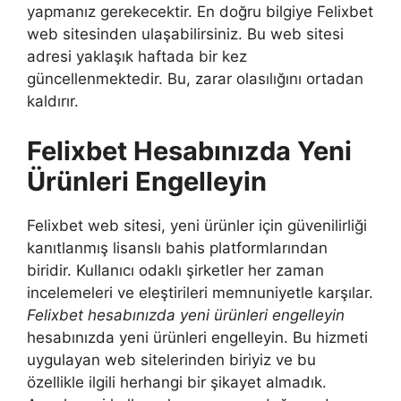
yapmanız gerekecektir. En doğru bilgiye Felixbet
web sitesinden ulaşabilirsiniz. Bu web sitesi
adresi yaklaşık haftada bir kez
güncellenmektedir. Bu, zarar olasılığını ortadan
kaldırır.
Felixbet Hesabınızda Yeni
Ürünleri Engelleyin
Felixbet web sitesi, yeni ürünler için güvenilirliği
kanıtlanmış lisanslı bahis platformlarından
biridir. Kullanıcı odaklı şirketler her zaman
incelemeleri ve eleştirileri memnuniyetle karşılar.
Felixbet hesabınızda yeni ürünleri engelleyin
hesabınızda yeni ürünleri engelleyin. Bu hizmeti
uygulayan web sitelerinden biriyiz ve bu
özellikle ilgili herhangi bir şikayet almadık.