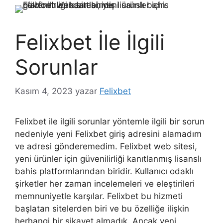
Felixbet İle İlgili
Sorunlar
Kasım 4, 2023
yazar
Felixbet
Felixbet ile ilgili sorunlar yöntemle ilgili bir sorun
nedeniyle yeni Felixbet giriş adresini alamadım
ve adresi gönderemedim. Felixbet web sitesi,
yeni ürünler için güvenilirliği kanıtlanmış lisanslı
bahis platformlarından biridir. Kullanıcı odaklı
şirketler her zaman incelemeleri ve eleştirileri
memnuniyetle karşılar. Felixbet bu hizmeti
başlatan sitelerden biri ve bu özelliğe ilişkin
herhangi bir şikayet almadık. Ancak yeni