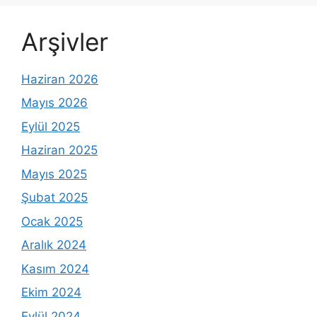
Arşivler
Haziran 2026
Mayıs 2026
Eylül 2025
Haziran 2025
Mayıs 2025
Şubat 2025
Ocak 2025
Aralık 2024
Kasım 2024
Ekim 2024
Eylül 2024