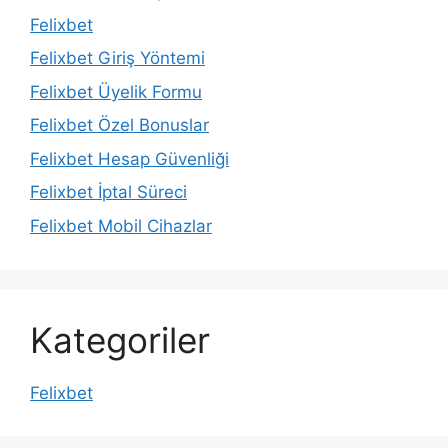
Felixbet
Felixbet Giriş Yöntemi
Felixbet Üyelik Formu
Felixbet Özel Bonuslar
Felixbet Hesap Güvenliği
Felixbet İptal Süreci
Felixbet Mobil Cihazlar
Kategoriler
Felixbet