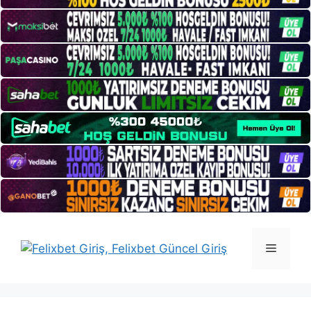
İçeriğe
atla
Menü