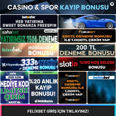
×
FELİXBET GİRİŞ İÇİN TIKLAYINIZ!