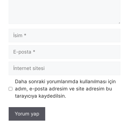
İsim
E-
posta
İnternet
sitesi
Daha sonraki yorumlarımda kullanılması için
adım, e-posta adresim ve site adresim bu
tarayıcıya kaydedilsin.