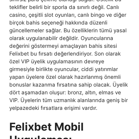
teklifler belirli bir sporla da sınırlı değil. Canlı
casino, çeşitli slot oyunları, canlı bingo ve diğer
birçok bahis seçeneği hakkında düzenli
güncellemeler sağlar. Bu özelliklerin tümü yasal
olarak uygulanabilir değildir. Oyuncularına
değerini göstermeyi amaçlayan bahis sitesi
Felixbet bu fırsatı değerlendiriyor. Son olarak
özel VIP üyelik uygulamasının devreye
girmesiyle birlikte oyuncular, ciddi yatırımlar
yapan üyelere özel olarak hazırlanmış önemli
bonuslar kazanma fırsatına sahip olacak. Üyelik
dört aşamadan oluşur: bronz, altın, elmas ve
VIP. Üyelerin tüm uzmanlık alanlarında geniş bir
yelpazedeki fırsatlara erişimi vardır.
Felixbet Mobil