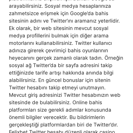
arayabilirsiniz. Sosyal medya hesaplarınıza
zahmetsizce erişmek için Google’da bahis
sitesinin adını ve Twitter’ını aramanız yeterlidir.
Ek olarak, bir web sitesinin mevcut sosyal
medya profillerini bulmak için diğer arama
motorlarını kullanabilirsiniz. Twitter kullanıcı
adınıza girerek çevrimiçi bahis oyunlarının
heyecanını gerçek zamanlı olarak tadın. Örneğin
sosyal ağ Twitter’da bir sayfa adresini takip
ettiğinizde tarife artışı hakkında anında bilgi
alabilirsiniz. En güncel bonuslar için sitenin
Twitter hesabını takip etmeyi unutmayın.
Mevcut giriş adresinizi Twitter hesabınızın web
sitesinde de bulabilirsiniz. Online bahis
platformları size gerekli adımlar konusunda
önemli bilgiler verecektir. Bu bildirimlerin
gerçekleştiği platformlardan biri de Twitter’dır.
Felixbet Twitter hesabı düzenli olarak casino