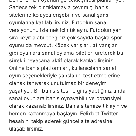
Sadece tek bir tıklamayla çevrimiçi bahis
sitelerine kolayca erişebilir ve sanal şans
oyunlarına katılabilirsiniz. Futbolun sanal
versiyonunu izlemek için tıklayın. Futbolun yanı
sıra keyif alabileceğiniz çok sayıda başka spor
oyunu da mevcut. Köpek yarışları, at yarışları
gibi oyunlara sanal oylama biletleri üreterek bu
sürekli heyecana aktif olarak katılabilirsiniz.
Online bahis platformları, kullanıcıların sanal
oyun seçenekleriyle şanslarını test etmelerine
olanak tanıyarak unutulmaz bir deneyim
yaşatıyor. Bir bahis sitesine giriş yaptığınız anda
sanal oyunlara bahis oynayabilir ve potansiyel
olarak kazanabilirsiniz. Bahis sitemize tıklayın ve
hemen kazanmaya başlayın. Felixbet Twitter
hesabını takip ederek güncel site adresine
ulaşabilirsiniz.