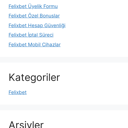
Felixbet Üyelik Formu
Felixbet Özel Bonuslar
Felixbet Hesap Güvenliği
Felixbet İptal Süreci
Felixbet Mobil Cihazlar
Kategoriler
Felixbet
Arşivler