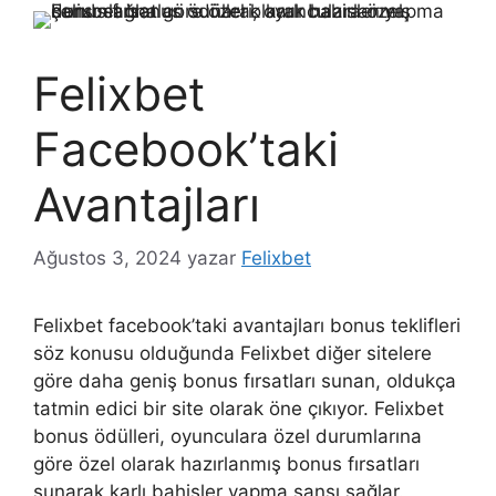
Felixbet
Facebook’taki
Avantajları
Ağustos 3, 2024
yazar
Felixbet
Felixbet facebook’taki avantajları bonus teklifleri
söz konusu olduğunda Felixbet diğer sitelere
göre daha geniş bonus fırsatları sunan, oldukça
tatmin edici bir site olarak öne çıkıyor. Felixbet
bonus ödülleri, oyunculara özel durumlarına
göre özel olarak hazırlanmış bonus fırsatları
sunarak karlı bahisler yapma şansı sağlar.