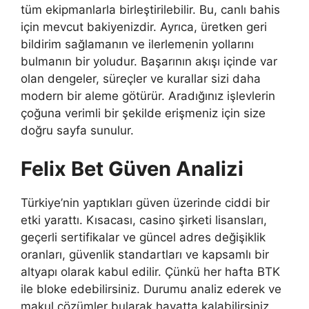
tüm ekipmanlarla birleştirilebilir. Bu, canlı bahis
için mevcut bakiyenizdir. Ayrıca, üretken geri
bildirim sağlamanın ve ilerlemenin yollarını
bulmanın bir yoludur. Başarının akışı içinde var
olan dengeler, süreçler ve kurallar sizi daha
modern bir aleme götürür. Aradığınız işlevlerin
çoğuna verimli bir şekilde erişmeniz için size
doğru sayfa sunulur.
Felix Bet Güven Analizi
Türkiye’nin yaptıkları güven üzerinde ciddi bir
etki yarattı. Kısacası, casino şirketi lisansları,
geçerli sertifikalar ve güncel adres değişiklik
oranları, güvenlik standartları ve kapsamlı bir
altyapı olarak kabul edilir. Çünkü her hafta BTK
ile bloke edebilirsiniz. Durumu analiz ederek ve
makul çözümler bularak hayatta kalabilirsiniz.