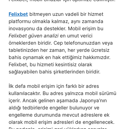
Felixbet
bitmeyen uzun vadeli bir hizmet
platformu olmakla kalmaz, aynı zamanda
inovasyonu da destekler. Mobil erişim bu
Felixbet güven analizi
en umut verici
örneklerden biridir. Cep telefonunuzdan veya
tabletinizden her zaman, her yerde ücretsiz
bahis oynamak en hak ettiğimiz hakkımızdır.
Felixbet, bu hizmeti kesintisiz olarak
sağlayabilen bahis şirketlerinden biridir.
İlk defa mobil erişim için farklı bir adres
kullanılacaktır. Bu adres yalnızca mobil sürümü
içerir. Ancak gelinen aşamada Japonya’nın
aldığı tedbirlerde engeller bulunuyor ve
engelleme durumunda mevcut adreslere ek
olarak mobil erişim adresleri de engellenecek.