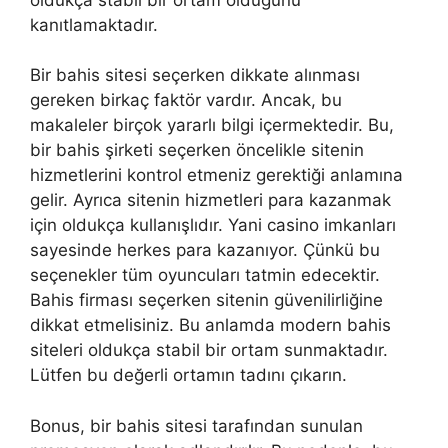
kanıtlamaktadır.
Bir bahis sitesi seçerken dikkate alınması
gereken birkaç faktör vardır. Ancak, bu
makaleler birçok yararlı bilgi içermektedir. Bu,
bir bahis şirketi seçerken öncelikle sitenin
hizmetlerini kontrol etmeniz gerektiği anlamına
gelir. Ayrıca sitenin hizmetleri para kazanmak
için oldukça kullanışlıdır. Yani casino imkanları
sayesinde herkes para kazanıyor. Çünkü bu
seçenekler tüm oyuncuları tatmin edecektir.
Bahis firması seçerken sitenin güvenilirliğine
dikkat etmelisiniz. Bu anlamda modern bahis
siteleri oldukça stabil bir ortam sunmaktadır.
Lütfen bu değerli ortamın tadını çıkarın.
Bonus, bir bahis sitesi tarafından sunulan