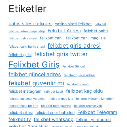
Etiketler
bahis sitesi felixbet
casino sitesi felixbet
Felixbet
Felixbet Adresi
felixbet bahis
felixbet adres değişikliği
felixbet canli
felixbet canli maç izle
felixbet bahis sitesi
felixbet giris adresi
felixbet canlı bahis sitesi
felixbet giris twitter
felixbet girisi
Felixbet Giriş
Felixbet Güncel
felixbet güncel adres
felixbet güncel adresi
felixbet güvenlir mi
felixbet hizmeti
felixbet kaç oldu
felixbet instagram
felixbet kayit
felixbet kullanıcı yorumları
felixbet maç izle
felixbet müşteri hizmetleri
felixbet nasil bir site
felixbet para yatırma
felixbet promosyon
Felixbet Telegram
felixbet sitesi
felixbet spor bahisleri
felixbet tv
felixbet whatsapp
felixbet yeni adresi
Felixbet Yeni Giriş