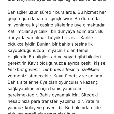
Bahisçiler uzun süredir buralarda. Bu hizmet her
geçen gün daha da ilginçleşiyor. Bu durumda
milyonlarca kişi casino sitelerine üye olmaktadır.
Katılımcılar ayrıcalıklı bir dünyaya adım atar. Bu
dünyada var olmak büyük bir zevk. Kârlılık
oldukça iyidir. Bunlar, bir bahis sitesine ilk
kaydolduğunuzda ihtiyacınız olan temel
bilgilerdir. Bu bilgiler, ad ve soyad gibi bilgileri
gerektirir. Kayıt olduğunuzda ayrıca çeşitli kişisel
Felixbet güvenilir bir bahis sitesinin özellikleri
vermeniz istenecektir. Kayıt ücretsiz ve anında.
Bahis sitelerine üye olan oyuncuların kazanç
sağlayabilmeleri için bahis yapmaları
gerekmektedir. Bahis oynamak için, Sitedeki
hesabınıza para transferi yapılmalıdır. Yatırım
yapmak kolay ve güvenlidir. Bu bakımdan site
oldukça stabil bir ortam olduğunu