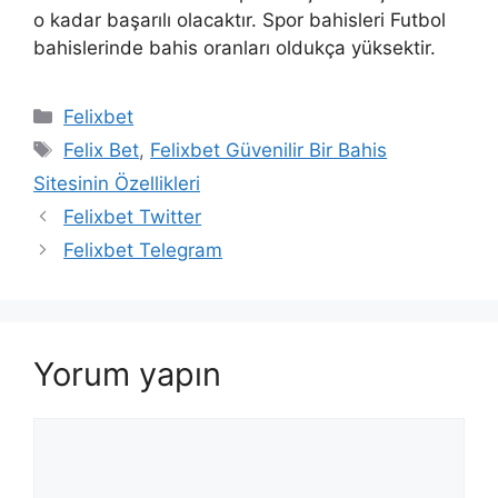
o kadar başarılı olacaktır. Spor bahisleri Futbol
bahislerinde bahis oranları oldukça yüksektir.
Kategoriler
Felixbet
Etiketler
Felix Bet
,
Felixbet Güvenilir Bir Bahis
Sitesinin Özellikleri
Felixbet Twitter
Felixbet Telegram
Yorum yapın
Yorum