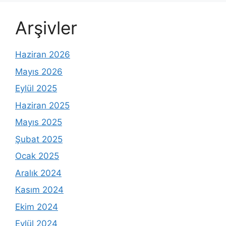
Arşivler
Haziran 2026
Mayıs 2026
Eylül 2025
Haziran 2025
Mayıs 2025
Şubat 2025
Ocak 2025
Aralık 2024
Kasım 2024
Ekim 2024
Eylül 2024