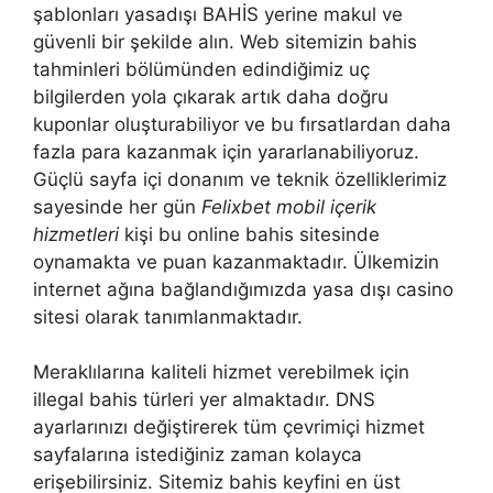
şablonları yasadışı BAHİS yerine makul ve
güvenli bir şekilde alın. Web sitemizin bahis
tahminleri bölümünden edindiğimiz uç
bilgilerden yola çıkarak artık daha doğru
kuponlar oluşturabiliyor ve bu fırsatlardan daha
fazla para kazanmak için yararlanabiliyoruz.
Güçlü sayfa içi donanım ve teknik özelliklerimiz
sayesinde her gün
Felixbet mobil içerik
hizmetleri
kişi bu online bahis sitesinde
oynamakta ve puan kazanmaktadır. Ülkemizin
internet ağına bağlandığımızda yasa dışı casino
sitesi olarak tanımlanmaktadır.
Meraklılarına kaliteli hizmet verebilmek için
illegal bahis türleri yer almaktadır. DNS
ayarlarınızı değiştirerek tüm çevrimiçi hizmet
sayfalarına istediğiniz zaman kolayca
erişebilirsiniz. Sitemiz bahis keyfini en üst