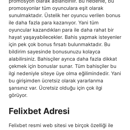
promosyon olarak adlandırılır. Bu nedenle, bu
promosyonlar tüm oyunculara eşit olarak
sunulmaktadır. Üstelik her oyuncu verilen bonus
ile daha fazla para kazanıyor. Yani tüm
oyuncular kazandıkları para ile daha rahat bir
hayat yaşayabilecekler. Bahis yapmak isteyenler
için pek çok bonus fırsatı bulunmaktadır. Bu
bildirim sayesinde bonusunuzu kolayca
alabilirsiniz. Bahisçiler ayrıca daha fazla dikkat
çekmek için bonuslar sunar. Tüm bahisçiler bu
ilgi nedeniyle siteye üye olma eğilimindedir. Yani
bu girişimden ücretsiz olarak yararlanma
şansınız var. Ücretsiz olduğu için çok ilgi
görüyor.
Felixbet Adresi
Felixbet resmi web sitesi ve birçok özelliği ile