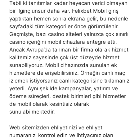
Tabii ki tanıtımlar kadar heyecan verici olmayan
bir ilginç unsur daha var. Felixbet Mobil giriş
yaptıktan hemen sonra ekrana gelir, bu nedenle
sayfadaki tüm kategoriler önce görüntülenir.
Geçmişte, bazı casino siteleri yalnızca çok sınırlı
casino içeriğini mobil cihazlara entegre etti.
Ancak Avrupa’da tanınan bir firma olarak hizmet
kalitemiz sayesinde çok üst düzeyde hizmet
sunabiliyoruz. Mobil cihazınızda sunulan ek
hizmetlere de erişebilirsiniz. Örneğin canlı maç
izlemek istiyorsanız canlı kategorisine tıklamanız
yeterli. Aynı şekilde kampanyalar, yatırım ve
ödeme süreçleri, destek birimleri gibi hizmetler
de mobil olarak kesintisiz olarak
sunulabilmektedir.
Web sitemizden ehliyetinizi ve ehliyet
numaranızı kontrol edin ve ihtiyacınız olan