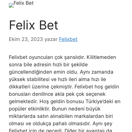
Felix Bet
Ekim 23, 2023
yazar
Felixbet
Felixbet oyuncuları çok şanslıdır. Kilitlemeden
sonra bile adresin hızlı bir şekilde
güncellendiğinden emin oldu. Aynı zamanda
yüksek stabilitesi ve hızlı ileri alma hızı ile
dikkatleri üzerine çekmiştir. Felixbet hoş geldin
bonusları denilince akla pek çok seçenek
gelmektedir. Hoş geldin bonusu Türkiye’deki en
popüler etkinliktir. Bunun nedeni büyük
miktarlarda satın alınabilen markalardan biri
olması ve oldukça pahalı olmasıdır. Aynı şey
Felixbet için de geçerli. Diğer bir avantajı da