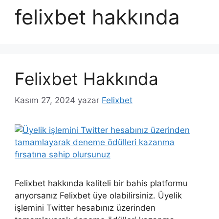
felixbet hakkında
Felixbet Hakkında
Kasım 27, 2024
yazar
Felixbet
Felixbet hakkında kaliteli bir bahis platformu
arıyorsanız Felixbet üye olabilirsiniz. Üyelik
işlemini Twitter hesabınız üzerinden