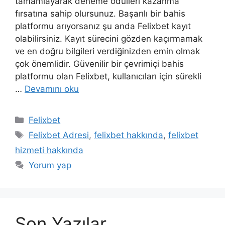
tamamlayarak deneme ödülleri kazanma
fırsatına sahip olursunuz. Başarılı bir bahis
platformu arıyorsanız şu anda Felixbet kayıt
olabilirsiniz. Kayıt sürecini gözden kaçırmamak
ve en doğru bilgileri verdiğinizden emin olmak
çok önemlidir. Güvenilir bir çevrimiçi bahis
platformu olan Felixbet, kullanıcıları için sürekli
…
Devamını oku
Kategoriler
Felixbet
Etiketler
Felixbet Adresi
,
felixbet hakkında
,
felixbet
hizmeti hakkında
Yorum yap
Son Yazılar