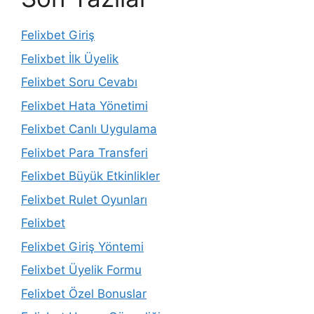
Felixbet Giriş
Felixbet İlk Üyelik
Felixbet Soru Cevabı
Felixbet Hata Yönetimi
Felixbet Canlı Uygulama
Felixbet Para Transferi
Felixbet Büyük Etkinlikler
Felixbet Rulet Oyunları
Felixbet
Felixbet Giriş Yöntemi
Felixbet Üyelik Formu
Felixbet Özel Bonuslar