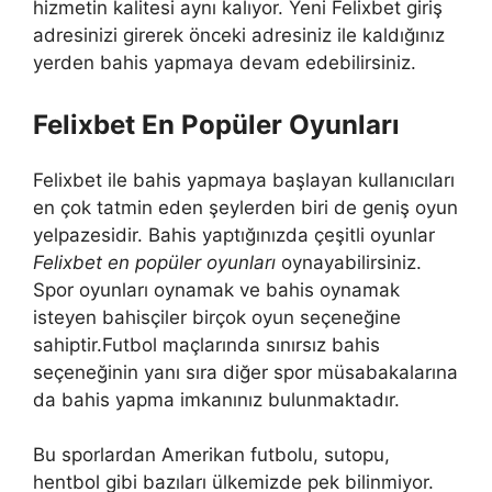
hizmetin kalitesi aynı kalıyor. Yeni Felixbet giriş
adresinizi girerek önceki adresiniz ile kaldığınız
yerden bahis yapmaya devam edebilirsiniz.
Felixbet En Popüler Oyunları
Felixbet ile bahis yapmaya başlayan kullanıcıları
en çok tatmin eden şeylerden biri de geniş oyun
yelpazesidir. Bahis yaptığınızda çeşitli oyunlar
Felixbet en popüler oyunları
oynayabilirsiniz.
Spor oyunları oynamak ve bahis oynamak
isteyen bahisçiler birçok oyun seçeneğine
sahiptir.Futbol maçlarında sınırsız bahis
seçeneğinin yanı sıra diğer spor müsabakalarına
da bahis yapma imkanınız bulunmaktadır.
Bu sporlardan Amerikan futbolu, sutopu,
hentbol gibi bazıları ülkemizde pek bilinmiyor.