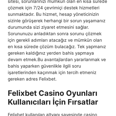
sitesi, sorunlarınızı mümkün olan en kısa sürede
çözmek için 7/24 çevrimiçi destek hizmetleri
sunmaktadır. Bu hizmet, hesap yöneticinizin
sizinle görüşerek herhangi bir sorun yaşamanız
durumunda sizi ziyaret etmesini sağlar.
Sorununuzu anladıktan sonra sorunu çözmek
için gerekli adımları atacağız ve mümkün olan
en kısa sürede çözüm bulacağız. Tek yapmanız
gereken kaldığınız yerden bahis yapmaya
devam etmek.Bu avantajlardan yararlanmak ve
bahis yaparken güvenlikle ilgili soru
işaretlerinden kaçınmak için tercih etmeniz
gereken adres Felixbet.
Felixbet Casino Oyunları
Kullanıcıları İçin Fırsatlar
Felixbet kullanılan altyapı sayesinde casino