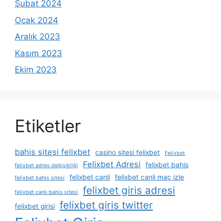
Şubat 2024
Ocak 2024
Aralık 2023
Kasım 2023
Ekim 2023
Etiketler
bahis sitesi felixbet
casino sitesi felixbet
Felixbet
Felixbet Adresi
felixbet bahis
felixbet adres değişikliği
felixbet canli
felixbet canli maç izle
felixbet bahis sitesi
felixbet giris adresi
felixbet canlı bahis sitesi
felixbet giris twitter
felixbet girisi