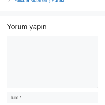
Felixbet Mobil Giriş Adresi
Yorum yapın
Yorum
İsim