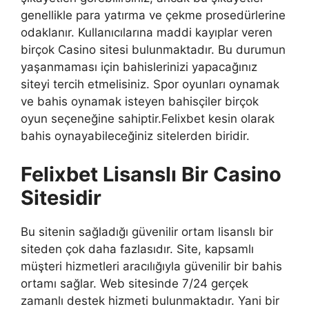
genellikle para yatırma ve çekme prosedürlerine
odaklanır. Kullanıcılarına maddi kayıplar veren
birçok Casino sitesi bulunmaktadır. Bu durumun
yaşanmaması için bahislerinizi yapacağınız
siteyi tercih etmelisiniz. Spor oyunları oynamak
ve bahis oynamak isteyen bahisçiler birçok
oyun seçeneğine sahiptir.Felixbet kesin olarak
bahis oynayabileceğiniz sitelerden biridir.
Felixbet Lisanslı Bir Casino
Sitesidir
Bu sitenin sağladığı güvenilir ortam lisanslı bir
siteden çok daha fazlasıdır. Site, kapsamlı
müşteri hizmetleri aracılığıyla güvenilir bir bahis
ortamı sağlar. Web sitesinde 7/24 gerçek
zamanlı destek hizmeti bulunmaktadır. Yani bir